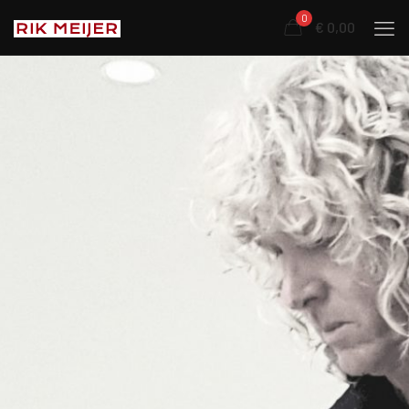
0
€ 0,00