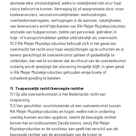
alsmede elke omstandigheid, welke in redelijkheid niet voor haar
risico behoort te komen. Vertraging bij of wanprestatie door onze
toeleveranciers, vervoersmoeilijkheden, werkstakingen,
overheidsmaatregelen, vertragingen in de aanvoer, nalatigheden
van leveranciers en/of fabrikanten van Rik Meijer Muziekproducties
alsmede van hulppersonen, ziekte van personeel, gebreken in
hulp- of transportmiddelen gelden uitdrukkelijk als overmacht.
10.3 Rik Meijer Muziekproducties behoudt zich in het geval van
overmacht het recht voor haar verplichtingen op te schorten en is
tevens gerechtigd de overeenkomst geheel of gedeeltelijk te
ontbinden, dan wel te vorderen dat de inhoud van de overeenkomst
zodanig wordt gewijzigd dat uitvoering mogelijk blijft. In geen geval
is Rik Meijer Muziekproducties gehouden enige boete of
schadevergoeding te betalen.
11. Toepasselijk recht/bevoegde rechter
11.1 Op alle overeenkomsten is het Nederlands recht van
toepassing.
11.2 Van geschillen, voortvloeiende uit een overeenkomst tussen
Rik Meijer Muziekproducties en koper, welke niet in onderling
overleg kunnen worden opgelost, neemt de bevoegde rechter
binnen het arrondissement Zwolle kennis, tenzij Rik Meijer
Muziekproducties er de voorkeur aan geeft het verschil aan de
bevoegde rechter van de woonplaats van de koper te