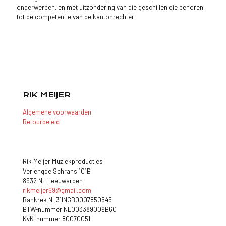
onderwerpen, en met uitzondering van die geschillen die behoren
tot de competentie van de kantonrechter.
RIK MEIJER
Algemene voorwaarden
Retourbeleid
Rik Meijer Muziekproducties
Verlengde Schrans 101B
8932 NL Leeuwarden
rikmeijer69@gmail.com
Bankrek NL31INGB0007850545
BTW-nummer NL003389009B60
KvK-nummer 80070051