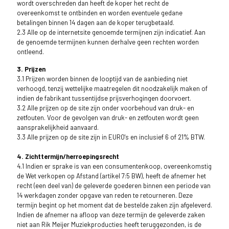
wordt overschreden dan heeft de koper het recht de
overeenkomst te ontbinden en worden eventuele gedane
betalingen binnen 14 dagen aan de koper terugbetaald.
2.3 Alle op de internetsite genoemde termijnen zijn indicatief. Aan
de genoemde termijnen kunnen derhalve geen rechten worden
ontleend.
3. Prijzen
3.1 Prijzen worden binnen de looptijd van de aanbieding niet
verhoogd, tenzij wettelijke maatregelen dit noodzakelijk maken of
indien de fabrikant tussentijdse prijsverhogingen doorvoert.
3.2 Alle prijzen op de site zijn onder voorbehoud van druk- en
zetfouten. Voor de gevolgen van druk- en zetfouten wordt geen
aansprakelijkheid aanvaard.
3.3 Alle prijzen op de site zijn in EURO's en inclusief 6 of 21% BTW.
4. Zichttermijn/herroepingsrecht
4.1 Indien er sprake is van een consumentenkoop, overeenkomstig
de Wet verkopen op Afstand (artikel 7:5 BW), heeft de afnemer het
recht (een deel van) de geleverde goederen binnen een periode van
14 werkdagen zonder opgave van reden te retourneren. Deze
termijn begint op het moment dat de bestelde zaken zijn afgeleverd.
Indien de afnemer na afloop van deze termijn de geleverde zaken
niet aan Rik Meijer Muziekproducties heeft teruggezonden, is de