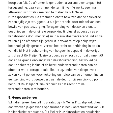
koop een feit. De afnemer is gehouden, alvorens over te gaan tot
terugzending, daarvan binnen de termijn van 14 werkdagen na
aflevering schriftelijk melding te maken bij Rik Meijer
Muziekproducties. De afnemer dient te bewijzen dat de geleverde
zaken tijdig zijn teruggestuurd, bijvoorbeeld door middel van een
bewijs van postbezorging. Terugzending van de zaken dient te
geschieden in de originele verpakking (inclusief accessoires en
bijbehorende documentatie) en in nieuwstaat verkerend. Indien de
zaken bij de afnemer zijn gebruikt, bezwaard of op enige wijze
beschadigd zijn geraakt, vervalt het recht op ontbinding in de zin
van dit lid. Met inachtneming van hetgeen is bepaald in de vorige
zin, draagt Rik Meijer Muziekproducties er zorg voor dat binnen 30
dagen na goede ontvangst van de retourzending, het volledige
aankoopbedrag inclusief de berekende verzendkosten aan de
afnemer wordt terugbetaald. Het terugzenden van de geleverde
zaken komt geheel voor rekening en risico van de afnemer. Indien
een zending wordt geweigerd aan de deur of bij een pick-up point
behoudt Rik Meijer Muziekproducties het recht om de
verzendkosten in te houden.
5. Gegevensbeheer
5.1 Indien je een bestelling plaatst bij Rik Meijer Muziekproducties,
dan worden je gegevens opgenomen in het klantenbestand van Rik
Meijer Muziekproducties. Rik Meijer Muziekproducties houdt zich