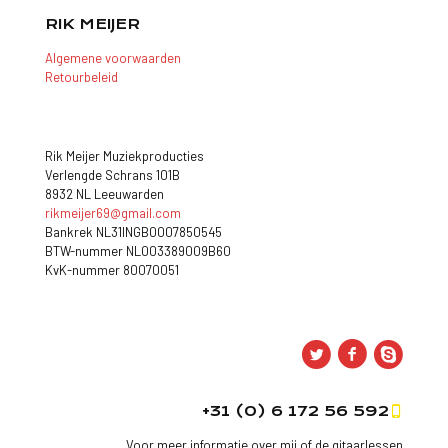
RIK MEIJER
Algemene voorwaarden
Retourbeleid
Rik Meijer Muziekproducties
Verlengde Schrans 101B
8932 NL Leeuwarden
rikmeijer69@gmail.com
Bankrek NL31INGB0007850545
BTW-nummer NL003389009B60
KvK-nummer 80070051
+31 (0) 6 172 56 592
Voor meer informatie over mij of de gitaarlessen