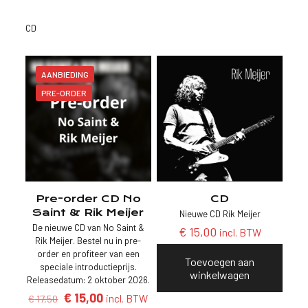
CD
AANBIEDING
PRE-ORDER
Pre-order CD No
CD
Saint & Rik Meijer
Nieuwe CD Rik Meijer
De nieuwe CD van No Saint &
€
15,00
incl. BTW
Rik Meijer. Bestel nu in pre-
order en profiteer van een
Toevoegen aan
speciale introductieprijs.
winkelwagen
Releasedatum: 2 oktober 2026.
Oorspronkelijke
Huidige
€
15,00
incl. BTW
€
17,50