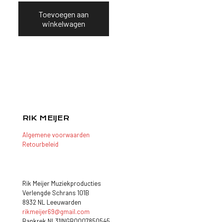
prijs
prijs
was:
is:
Toevoegen aan
€ 17,50.
€ 15,00.
winkelwagen
RIK MEIJER
Algemene voorwaarden
Retourbeleid
Rik Meijer Muziekproducties
Verlengde Schrans 101B
8932 NL Leeuwarden
rikmeijer69@gmail.com
Bankrek NL31INGB0007850545