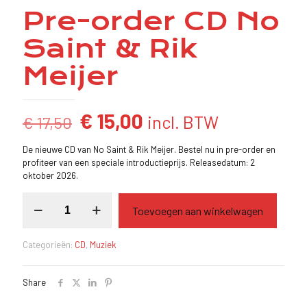
Pre-order CD No
Saint & Rik
Meijer
Oorspronkelijke
Huidige
€
15,00
incl. BTW
€
17,50
prijs
prijs
De nieuwe CD van No Saint & Rik Meijer. Bestel nu in pre-order en
was:
is:
profiteer van een speciale introductieprijs. Releasedatum: 2
€ 17,50.
€ 15,00.
oktober 2026.
Pre-
Toevoegen aan winkelwagen
order
CD
No
Categorieën:
CD
,
Muziek
Saint
&
Rik
Share
Meijer
aantal