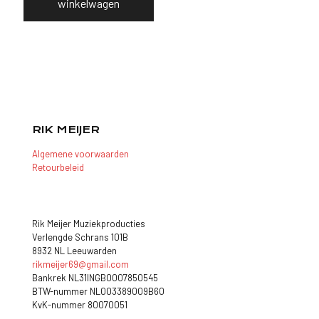
winkelwagen
RIK MEIJER
Algemene voorwaarden
Retourbeleid
Rik Meijer Muziekproducties
Verlengde Schrans 101B
8932 NL Leeuwarden
rikmeijer69@gmail.com
Bankrek NL31INGB0007850545
BTW-nummer NL003389009B60
KvK-nummer 80070051